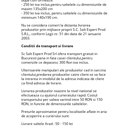
dupa cum urmeaza:
- 250 lei tva inclus,pentru saltelele cu dimensiunile de
maxim 135x200 cm
- 350 lei tva inclus, pentru saltelele cu dimensiunile de
minimum 140x190 cm.
Nu se considera comert la distanta livrarea
produselor prin mijloace proprii S.C. Salt Expert Prod
S.R.L., conform Legii nr. 51 din data de 21 ianuarie
2003.
Conditii de transport si livrare
Sc Salt Expert Prod Srl ofera transport gratuit in
Bucuresti pana in fata casei clientului,pentru
comenzile ce depasesc 300 Ron tva inclus.
Ulterioarele manipulari ale produselor cad in sarcina
clientului,predarea produselor catre client se va face
la intrarea in imobilul de la adresa indicata de client
ca fiind adresa de livrare.
Livrarea produselor noastre la nivel national se
efectueaza cu ajutorul curieratului rapid. Costul
transportului per saltea variind intre 50 RON si 150
RON, in functie de dimensiunile saltelelor.
Preturile aproximative pentru localitatile aflate in aria
de acoperire a curierului sunt:
Livrare saltele Arad : 50 - 150 lei