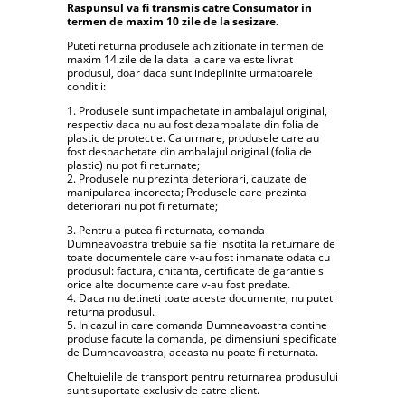
Raspunsul va fi transmis catre Consumator in
termen de maxim 10 zile de la sesizare.
Puteti returna produsele achizitionate in termen de
maxim 14 zile de la data la care va este livrat
produsul, doar daca sunt indeplinite urmatoarele
conditii:
1. Produsele sunt impachetate in ambalajul original,
respectiv daca nu au fost dezambalate din folia de
plastic de protectie. Ca urmare, produsele care au
fost despachetate din ambalajul original (folia de
plastic) nu pot fi returnate;
2. Produsele nu prezinta deteriorari, cauzate de
manipularea incorecta; Produsele care prezinta
deteriorari nu pot fi returnate;
3. Pentru a putea fi returnata, comanda
Dumneavoastra trebuie sa fie insotita la returnare de
toate documentele care v-au fost inmanate odata cu
produsul: factura, chitanta, certificate de garantie si
orice alte documente care v-au fost predate.
4. Daca nu detineti toate aceste documente, nu puteti
returna produsul.
5. In cazul in care comanda Dumneavoastra contine
produse facute la comanda, pe dimensiuni specificate
de Dumneavoastra, aceasta nu poate fi returnata.
Cheltuielile de transport pentru returnarea produsului
sunt suportate exclusiv de catre client.