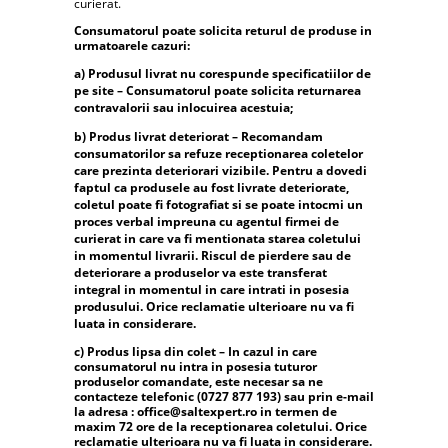
curierat.
Consumatorul poate solicita returul de produse in
urmatoarele cazuri:
a) Produsul livrat nu corespunde specificatiilor de
pe site – Consumatorul poate solicita returnarea
contravalorii sau inlocuirea acestuia;
b) Produs livrat deteriorat – Recomandam
consumatorilor sa refuze receptionarea coletelor
care prezinta deteriorari vizibile. Pentru a dovedi
faptul ca produsele au fost livrate deteriorate,
coletul poate fi fotografiat si se poate intocmi un
proces verbal impreuna cu agentul firmei de
curierat in care va fi mentionata starea coletului
in momentul livrarii. Riscul de pierdere sau de
deteriorare a produselor va este transferat
integral in momentul in care intrati in posesia
produsului. Orice reclamatie ulterioare nu va fi
luata in considerare.
c) Produs lipsa din colet – In cazul in care
consumatorul nu intra in posesia tuturor
produselor comandate, este necesar sa ne
contacteze telefonic (0727 877 193) sau prin e-mail
la adresa : office@saltexpert.ro in termen de
maxim 72 ore de la receptionarea coletului. Orice
reclamatie ulterioara nu va fi luata in considerare.