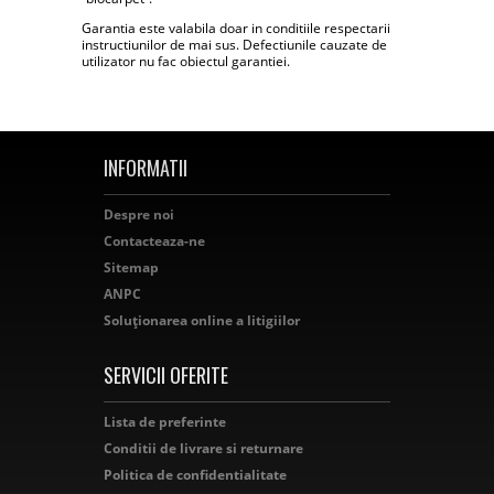
Garantia este valabila doar in conditiile respectarii
instructiunilor de mai sus. Defectiunile cauzate de
utilizator nu fac obiectul garantiei.
INFORMATII
Despre noi
Contacteaza-ne
Sitemap
ANPC
Soluționarea online a litigiilor
SERVICII OFERITE
Lista de preferinte
Conditii de livrare si returnare
Politica de confidentialitate