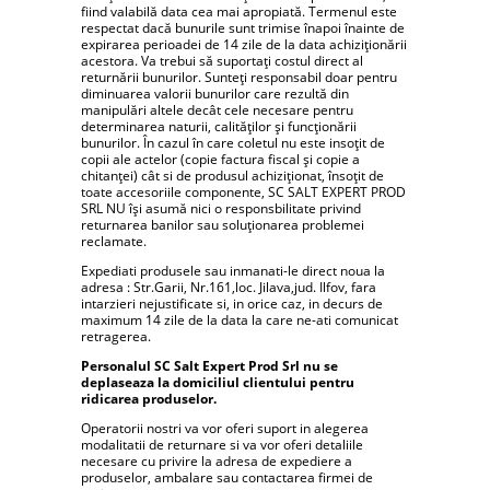
fiind valabilă data cea mai apropiată. Termenul este
respectat dacă bunurile sunt trimise înapoi înainte de
expirarea perioadei de 14 zile de la data achiziționării
acestora. Va trebui să suportați costul direct al
returnării bunurilor. Sunteți responsabil doar pentru
diminuarea valorii bunurilor care rezultă din
manipulări altele decât cele necesare pentru
determinarea naturii, calităților și funcționării
bunurilor. În cazul în care coletul nu este insoțit de
copii ale actelor (copie factura fiscal și copie a
chitanței) cât si de produsul achiziționat, însoțit de
toate accesoriile componente, SC SALT EXPERT PROD
SRL NU își asumă nici o responsbilitate privind
returnarea banilor sau soluționarea problemei
reclamate.
Expediati produsele sau inmanati-le direct noua la
adresa : Str.Garii, Nr.161,loc. Jilava,jud. Ilfov, fara
intarzieri nejustificate si, in orice caz, in decurs de
maximum 14 zile de la data la care ne-ati comunicat
retragerea.
Personalul SC Salt Expert Prod Srl nu se
deplaseaza la domiciliul clientului pentru
ridicarea produselor.
Operatorii nostri va vor oferi suport in alegerea
modalitatii de returnare si va vor oferi detaliile
necesare cu privire la adresa de expediere a
produselor, ambalare sau contactarea firmei de