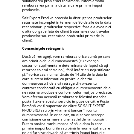
solutionarea problemei reclamate. Putem amana
rambursarea pana la data la care primim inapoi
produsele.
Salt Expert Prod va proceda la distrugerea produselor
returnate incomplet in termen de 90 de zile de la data
receptionarii produselor respective, fara a a avea nici
o alta obligatie fata de client (returnarea contravalorii
produselor sau restituirea produsului primit de la
client).
Consecințele retragerii:
Dacă vă retrageți, vom rambursa orice sumă pe care
am primit-o de la dumneavoastră (cu excepția
costurilor suplimentare determinate de faptul că ați
returnat coletul către noi), fără întârzieri nejustificate
și, în orice caz, nu mai târziu de 14 zile de la data la
care suntem informați cu privire la decizia
dumneavoastră de a vă retrage din prezentul
contract coroborată cu obligația dumneavoastră de a
ne returna produsele conform celor mai jos precizate.
Vom efectua această rambursare folosind mandat
postal (taxele acestui serviciu impuse de către Poșta
Română vor fi suportate de către SC SALT EXPERT
PROD SRL) sau prin virament bancar în contul
dumneavoastră. În orice caz, nu vi se vor percepe
comisioane ca urmare a unei astfel de rambursări.
Putem amâna rambursarea până la data la care
primim înapoi bunurile sau până la momentul la care
ne-ați furnizat dovada că ați trimis înapoi bunurile,