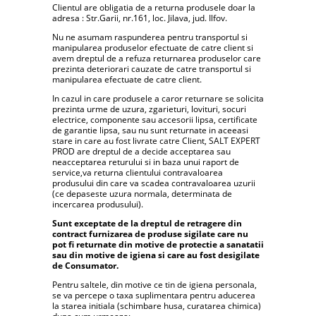
Clientul are obligatia de a returna produsele doar la
adresa : Str.Garii, nr.161, loc. Jilava, jud. Ilfov.
Nu ne asumam raspunderea pentru transportul si
manipularea produselor efectuate de catre client si
avem dreptul de a refuza returnarea produselor care
prezinta deteriorari cauzate de catre transportul si
manipularea efectuate de catre client.
In cazul in care produsele a caror returnare se solicita
prezinta urme de uzura, zgarieturi, lovituri, socuri
electrice, componente sau accesorii lipsa, certificate
de garantie lipsa, sau nu sunt returnate in aceeasi
stare in care au fost livrate catre Client, SALT EXPERT
PROD are dreptul de a decide acceptarea sau
neacceptarea returului si in baza unui raport de
service,va returna clientului contravaloarea
produsului din care va scadea contravaloarea uzurii
(ce depaseste uzura normala, determinata de
incercarea produsului).
Sunt exceptate de la dreptul de retragere din
contract furnizarea de produse sigilate care nu
pot fi returnate din motive de protectie a sanatatii
sau din motive de igiena si care au fost desigilate
de Consumator.
Pentru saltele, din motive ce tin de igiena personala,
se va percepe o taxa suplimentara pentru aducerea
la starea initiala (schimbare husa, curatarea chimica)