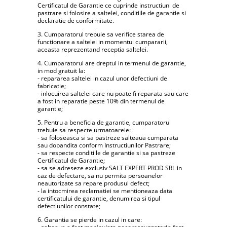
Certificatul de Garantie ce cuprinde instructiuni de
pastrare si folosire a saltelei, conditiile de garantie si
declaratie de conformitate.
3. Cumparatorul trebuie sa verifice starea de
functionare a saltelei in momentul cumpararii,
aceasta reprezentand receptia saltelei.
4. Cumparatorul are dreptul in termenul de garantie,
in mod gratuit la:
- repararea saltelei in cazul unor defectiuni de
fabricatie;
- inlocuirea saltelei care nu poate fi reparata sau care
a fost in reparatie peste 10% din termenul de
garantie;
5. Pentru a beneficia de garantie, cumparatorul
trebuie sa respecte urmatoarele:
- sa foloseasca si sa pastreze salteaua cumparata
sau dobandita conform Instructiunilor Pastrare;
- sa respecte conditiile de garantie si sa pastreze
Certificatul de Garantie;
- sa se adreseze exclusiv SALT EXPERT PROD SRL in
caz de defectare, sa nu permita persoanelor
neautorizate sa repare produsul defect;
- la intocmirea reclamatiei se mentioneaza data
certificatului de garantie, denumirea si tipul
defectiunilor constate;
6. Garantia se pierde in cazul in care: