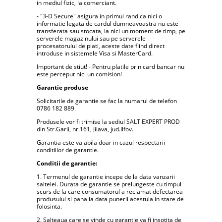
in mediul fizic, la comerciant.
- "3-D Secure" asigura in primul rand ca nici o
informatie legata de cardul dumneavoastra nu este
transferata sau stocata, la nici un moment de timp, pe
serverele magazinului sau pe serverele
procesatorului de plati, aceste date fiind direct
introduse in sistemele Visa si MasterCard.
Important de stiut! - Pentru platile prin card bancar nu
este perceput nici un comision!
Garantie produse
Solicitarile de garantie se fac la numarul de telefon
0786 182 889.
Produsele vor fi trimise la sediul SALT EXPERT PROD
din Str.Garii, nr.161, Jilava, jud.Ilfov.
Garantia este valabila doar in cazul respectarii
conditiilor de garantie.
Conditii de garantie:
1. Termenul de garantie incepe de la data vanzarii
saltelei. Durata de garantie se prelungeste cu timpul
scurs de la care consumatorul a reclamat defectarea
produsului si pana la data punerii acestuia in stare de
folosinta.
2. Salteaua care se vinde cu garantie va fi insotita de