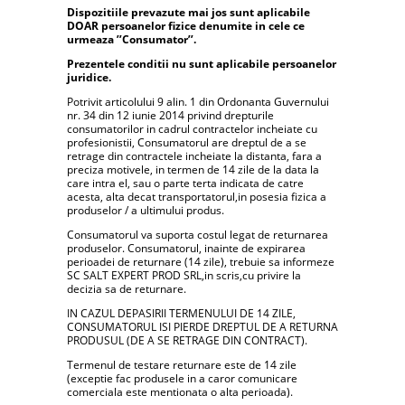
Dispozitiile prevazute mai jos sunt aplicabile
DOAR persoanelor fizice denumite in cele ce
urmeaza ’’Consumator’’.
Prezentele conditii nu sunt aplicabile persoanelor
juridice.
Potrivit articolului 9 alin. 1 din Ordonanta Guvernului
nr. 34 din 12 iunie 2014 privind drepturile
consumatorilor in cadrul contractelor incheiate cu
profesionistii, Consumatorul are dreptul de a se
retrage din contractele incheiate la distanta, fara a
preciza motivele, in termen de 14 zile de la data la
care intra el, sau o parte terta indicata de catre
acesta, alta decat transportatorul,in posesia fizica a
produselor / a ultimului produs.
Consumatorul va suporta costul legat de returnarea
produselor. Consumatorul, inainte de expirarea
perioadei de returnare (14 zile), trebuie sa informeze
SC SALT EXPERT PROD SRL,in scris,cu privire la
decizia sa de returnare.
IN CAZUL DEPASIRII TERMENULUI DE 14 ZILE,
CONSUMATORUL ISI PIERDE DREPTUL DE A RETURNA
PRODUSUL (DE A SE RETRAGE DIN CONTRACT).
Termenul de testare returnare este de 14 zile
(exceptie fac produsele in a caror comunicare
comerciala este mentionata o alta perioada).