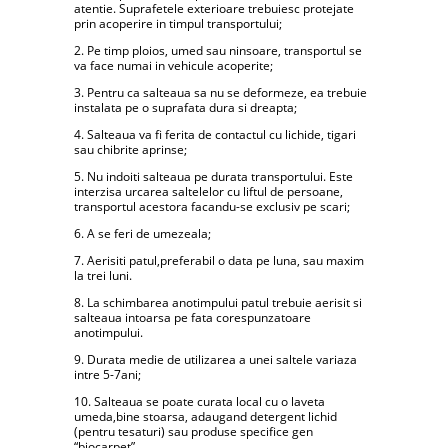
atentie. Suprafetele exterioare trebuiesc protejate
prin acoperire in timpul transportului;
2. Pe timp ploios, umed sau ninsoare, transportul se
va face numai in vehicule acoperite;
3. Pentru ca salteaua sa nu se deformeze, ea trebuie
instalata pe o suprafata dura si dreapta;
4. Salteaua va fi ferita de contactul cu lichide, tigari
sau chibrite aprinse;
5. Nu indoiti salteaua pe durata transportului. Este
interzisa urcarea saltelelor cu liftul de persoane,
transportul acestora facandu-se exclusiv pe scari;
6. A se feri de umezeala;
7. Aerisiti patul,preferabil o data pe luna, sau maxim
la trei luni.
8. La schimbarea anotimpului patul trebuie aerisit si
salteaua intoarsa pe fata corespunzatoare
anotimpului.
9. Durata medie de utilizarea a unei saltele variaza
intre 5-7ani;
10. Salteaua se poate curata local cu o laveta
umeda,bine stoarsa, adaugand detergent lichid
(pentru tesaturi) sau produse specifice gen
“biocarpet”.