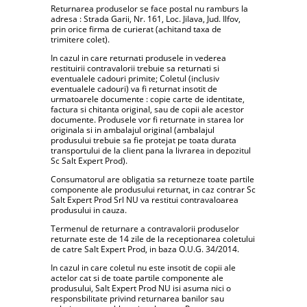
Returnarea produselor se face postal nu ramburs la
adresa : Strada Garii, Nr. 161, Loc. Jilava, Jud. Ilfov,
prin orice firma de curierat (achitand taxa de
trimitere colet).
In cazul in care returnati produsele in vederea
restituirii contravalorii trebuie sa returnati si
eventualele cadouri primite; Coletul (inclusiv
eventualele cadouri) va fi returnat insotit de
urmatoarele documente : copie carte de identitate,
factura si chitanta original, sau de copii ale acestor
documente. Produsele vor fi returnate in starea lor
originala si in ambalajul original (ambalajul
produsului trebuie sa fie protejat pe toata durata
transportului de la client pana la livrarea in depozitul
Sc Salt Expert Prod).
Consumatorul are obligatia sa returneze toate partile
componente ale produsului returnat, in caz contrar Sc
Salt Expert Prod Srl NU va restitui contravaloarea
produsului in cauza.
Termenul de returnare a contravalorii produselor
returnate este de 14 zile de la receptionarea coletului
de catre Salt Expert Prod, in baza O.U.G. 34/2014.
In cazul in care coletul nu este insotit de copii ale
actelor cat si de toate partile componente ale
produsului, Salt Expert Prod NU isi asuma nici o
responsbilitate privind returnarea banilor sau