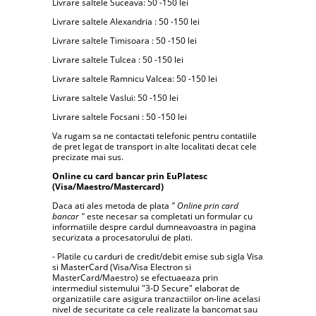
Livrare saltele Suceava: 50 -150 lei
Livrare saltele Alexandria : 50 -150 lei
Livrare saltele Timisoara : 50 -150 lei
Livrare saltele Tulcea : 50 -150 lei
Livrare saltele Ramnicu Valcea: 50 -150 lei
Livrare saltele Vaslui: 50 -150 lei
Livrare saltele Focsani : 50 -150 lei
Va rugam sa ne contactati telefonic pentru contatiile
de pret legat de transport in alte localitati decat cele
precizate mai sus.
Online cu card bancar prin EuPlatesc
(Visa/Maestro/Mastercard)
Daca ati ales metoda de plata
" Online prin card
bancar "
este necesar sa completati un formular cu
informatiile despre cardul dumneavoastra in pagina
securizata a procesatorului de plati.
- Platile cu carduri de credit/debit emise sub sigla Visa
si MasterCard (Visa/Visa Electron si
MasterCard/Maestro) se efectuaeaza prin
intermediul sistemului "3-D Secure" elaborat de
organizatiile care asigura tranzactiilor on-line acelasi
nivel de securitate ca cele realizate la bancomat sau