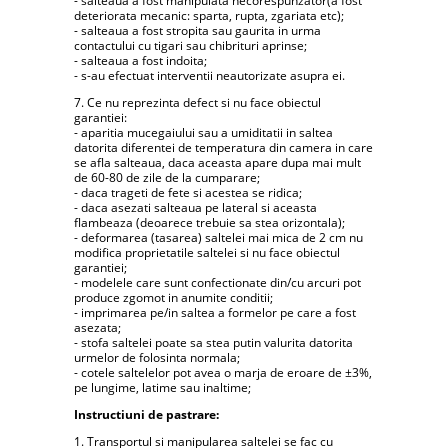
- salteaua a fost manipulata necorespunzator(a fost
deteriorata mecanic: sparta, rupta, zgariata etc);
- salteaua a fost stropita sau gaurita in urma
contactului cu tigari sau chibrituri aprinse;
- salteaua a fost indoita;
- s-au efectuat interventii neautorizate asupra ei.
7. Ce nu reprezinta defect si nu face obiectul
garantiei:
- aparitia mucegaiului sau a umiditatii in saltea
datorita diferentei de temperatura din camera in care
se afla salteaua, daca aceasta apare dupa mai mult
de 60-80 de zile de la cumparare;
- daca trageti de fete si acestea se ridica;
- daca asezati salteaua pe lateral si aceasta
flambeaza (deoarece trebuie sa stea orizontala);
- deformarea (tasarea) saltelei mai mica de 2 cm nu
modifica proprietatile saltelei si nu face obiectul
garantiei;
- modelele care sunt confectionate din/cu arcuri pot
produce zgomot in anumite conditii;
- imprimarea pe/in saltea a formelor pe care a fost
asezata;
- stofa saltelei poate sa stea putin valurita datorita
urmelor de folosinta normala;
- cotele saltelelor pot avea o marja de eroare de ±3%,
pe lungime, latime sau inaltime;
Instructiuni de pastrare:
1. Transportul si manipularea saltelei se fac cu