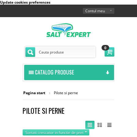
Update cookies preferences
Contul meu
0
CATALOG PRODUSE
Pagina start
Pilote si perne
PILOTE SI PERNE
Sortati crescator in functie de pret