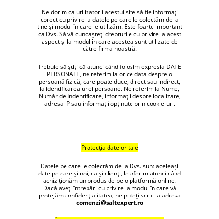
Ne dorim ca utilizatorii acestui site să fie informați
corect cu privire la datele pe care le colectăm de la
tine și modul în care le utilizăm. Este foarte important
ca Dvs. Să vă cunoașteți drepturile cu privire la acest
aspect și la modul în care acestea sunt utilizate de
către firma noastră.
Trebuie să știți că atunci când folosim expresia DATE
PERSONALE, ne referim la orice data despre o
persoană fizică, care poate duce, direct sau indirect,
la identificarea unei persoane. Ne referim la Nume,
Număr de Indentificare, informații despre localizare,
adresa IP sau informații opținute prin cookie-uri.
Protecția datelor tale
Datele pe care le colectăm de la Dvs. sunt aceleași
date pe care și noi, ca și clienți, le oferim atunci când
achiziționăm un produs de pe o platformă online.
Dacă aveți întrebări cu privire la modul în care vă
protejăm confidențialitatea, ne puteți scrie la adresa
comenzi@saltexpert.ro