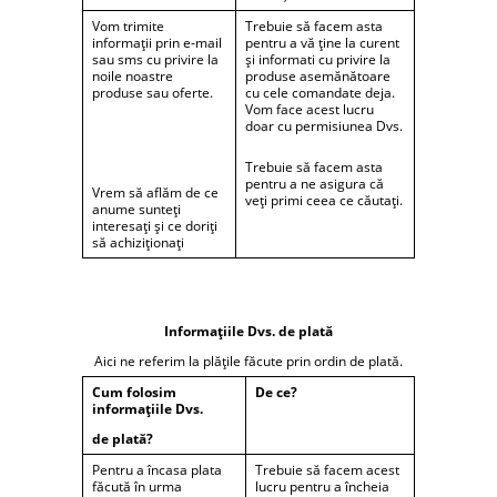
Vom trimite
Trebuie să facem asta
informații prin e-mail
pentru a vă ține la curent
sau sms cu privire la
și informati cu privire la
noile noastre
produse asemănătoare
produse sau oferte.
cu cele comandate deja.
Vom face acest lucru
doar cu permisiunea Dvs.
Trebuie să facem asta
pentru a ne asigura că
Vrem să aflăm de ce
veți primi ceea ce căutați.
anume sunteți
interesați și ce doriți
să achiziționați
Informațiile Dvs. de plată
Aici ne referim la plățile făcute prin ordin de plată.
Cum folosim
De ce?
informațiile Dvs.
de plată?
Pentru a încasa plata
Trebuie să facem acest
făcută în urma
lucru pentru a încheia