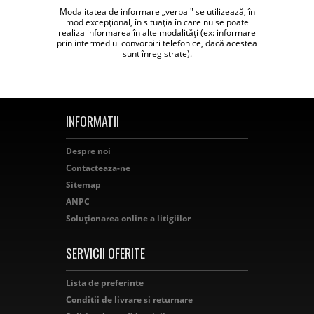
Modalitatea de informare „verbal" se utilizează, în
mod excepţional, în situaţia în care nu se poate
realiza informarea în alte modalităţi (ex: informare
prin intermediul convorbiri telefonice, dacă acestea
sunt înregistrate).
INFORMATII
Despre noi
Contacteaza-ne
Sitemap
ANPC
Soluționarea online a litigiilor
SERVICII OFERITE
Lista de preferinte
Conditii de livrare si returnare