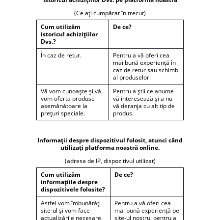
(Ce ați cumpărat în trecut)
Cum utilizăm
De ce?
istoricul achizițiilor
Dvs.?
În caz de retur.
Pentru a vă oferi cea
mai bună experiență în
caz de retur sau schimb
al produselor.
Vă vom cunoaște și vă
Pentru a știi ce anume
vom oferta produse
vă interesează și a nu
asemănătoare la
vă deranja cu alt tip de
prețuri speciale.
produs.
Informații despre dispozitivul folosit, atunci când
utilizați platforma noastră online.
(adresa de IP, dispozitivul utilizat)
Cum utilizăm
De ce?
informațiile despre
dispozitivele folosite?
Astfel vom îmbunătăți
Pentru a vă oferi cea
site-ul și vom face
mai bună experiență pe
actualizările necesare.
site-ul nostru, pentru a