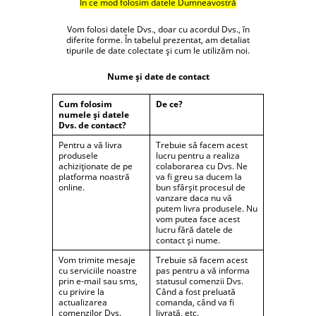
În ce mod folosim datele Dumneavostră
Vom folosi datele Dvs., doar cu acordul Dvs., în
diferite forme. În tabelul prezentat, am detaliat
tipurile de date colectate și cum le utilizăm noi.
Nume și date de contact
Cum folosim
De ce?
numele și datele
Dvs. de contact?
Pentru a vă livra
Trebuie să facem acest
produsele
lucru pentru a realiza
achiziționate de pe
colaborarea cu Dvs. Ne
platforma noastră
va fi greu sa ducem la
online.
bun sfârșit procesul de
vanzare daca nu vă
putem livra produsele. Nu
vom putea face acest
lucru fără datele de
contact și nume.
Vom trimite mesaje
Trebuie să facem acest
cu serviciile noastre
pas pentru a vă informa
prin e-mail sau sms,
statusul comenzii Dvs.
cu privire la
Când a fost preluată
actualizarea
comanda, când va fi
comenzilor Dvs.
livrată, etc.