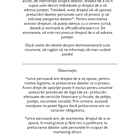
acces, de intervenţie asupra datelor, dreptul de a nu fi
supus unei decizii individuale şi dreptul de a vă
adresa justiţiei. Totodată, aveţi dreptul să vă opuneţi
prelucrării datelor personale care vă privesc şi să
solicitaţi ştergerea datelor*. Pentru exercitarea
acestor drepturi, vă puteţi adresa cu o cerere scrisă,
datată şi semnată la office@saltexpert.ro. De
asemenea, vă este recunoscut dreptul de a vă adresa
justiţiei.
Dacă unele din datele despre dumneavoastră sunt
incorecte, vă rugăm să ne informaţi cât mai curând
posibil.
_______________________________________________________________
Observaţie:
*orice persoană are dreptul de a se opune, pentru
motive legitime, la prelucrarea datelor ce o privesc.
Acest drept de opoziţie poate fi exclus pentru anumite
prelucrări prevăzute de lege (de ex.: prelucrări
efectuate de serviciile financiare şi fiscale, de poliţie,
justiţie, securitate socială). Prin urmare, această
menţiune nu poate figura dacă prelucrarea are un
caracter obligatoriu;
*orice persoană are, de asemenea, dreptul de a se
opune, în mod gratuit şi fără nici o justificare, la
prelucrarea datelor sale personale în scopuri de
marketing direct.