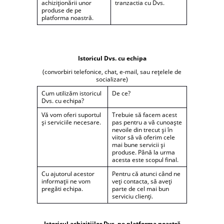
achiziționării unor
tranzactia cu Dvs.
produse de pe
platforma noastră.
Istoricul Dvs. cu echipa
(convorbiri telefonice, chat, e-mail, sau rețelele de
socializare)
Cum utilizăm istoricul
De ce?
Dvs. cu echipa?
Vă vom oferi suportul
Trebuie să facem acest
și serviciile necesare.
pas pentru a vă cunoaște
nevoile din trecut și în
viitor să vă oferim cele
mai bune servicii și
produse. Până la urma
acesta este scopul final.
Cu ajutorul acestor
Pentru că atunci când ne
informații ne vom
veți contacta, să aveți
pregăti echipa.
parte de cel mai bun
serviciu clienți.
Istoricul achizițiilor Dvs. pe platforma noastră