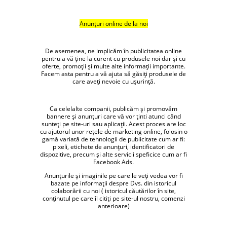
Anunțuri online de la noi
De asemenea, ne implicăm în publicitatea online
pentru a vă ține la curent cu produsele noi dar și cu
oferte, promoții și multe alte informații importante.
Facem asta pentru a vă ajuta să găsiți produsele de
care aveți nevoie cu ușurință.
Ca celelalte companii, publicăm și promovăm
bannere și anunțuri care vă vor ținti atunci când
sunteți pe site-uri sau aplicații. Acest proces are loc
cu ajutorul unor rețele de marketing online, folosin o
gamă variată de tehnologii de publicitate cum ar fi:
pixeli, etichete de anunțuri, identificatori de
dispozitive, precum și alte servicii speficice cum ar fi
Facebook Ads.
Anunțurile și imaginile pe care le veți vedea vor fi
bazate pe informații despre Dvs. din istoricul
colaborării cu noi ( istoricul căutărilor în site,
conținutul pe care îl citiți pe site-ul nostru, comenzi
anterioare)