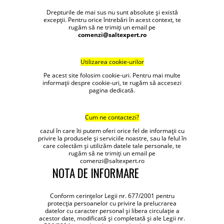
Drepturile de mai sus nu sunt absolute și există
excepții. Pentru orice întrebări în acest context, te
rugăm să ne trimiți un email pe
comenzi@saltexpert.ro
Utilizarea cookie-urilor
Pe acest site folosim cookie-uri. Pentru mai multe
informații despre cookie-uri, te rugăm să accesezi
pagina dedicată.
Cum ne contactezi?
cazul în care îti putem oferi orice fel de informații cu
privire la produsele și serviciile noastre, sau la felul în
care colectăm și utilizăm datele tale personale, te
rugăm să ne trimiți un email pe
comenzi@saltexpert.ro
NOTA DE INFORMARE
Conform cerinţelor Legii nr. 677/2001 pentru
protecţia persoanelor cu privire la prelucrarea
datelor cu caracter personal şi libera circulaţie a
acestor date, modificată şi completată şi ale Legii nr.