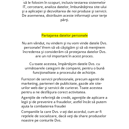
să le folosim în scopuri, inclusiv testarea sistemelor
IT, cercetare, analiza datelor, îmbunătățirea site-ului
și a aplicației și dezvoltarea de noi produse și servicii.
De asemenea, distribuim aceste informații unor terțe
părți.
Partajarea datelor personale
Nu am vândut, nu vindem și nu vom vinde datele Dvs.
personale! Vrem să vă câștigăm și să vă menținem
încrederea și considerăm că protejarea datelor Dvs.
are un rol important în acest proces.
Cu toate acestea, împărtășim datele Dvs. cu
următoarele categorii de companii, pentru o bună
funcționalitate a procesului de achiziție.
Furnizori de servicii profesionale, precum agentii de
marketing, parteneri de publicitate, gazde ale site-
urilor web dar și servicii de curierat. Toate acestea
pentru a ne desfășura corect activitatea.
Agențiile de referință de credit, agențiile de aplicare a
legii și de prevenire a fraudelor, astfel încât să putem
ajuta la combaterea fraudei
Companiile la care Dvs. v-ați dat acordul, cum ar fi
rețelele de socializare, dacă veți da share produselor
noastre pe conturile Dvs.