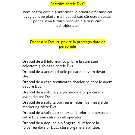
Păstrăm datele Dvs?
Vom păstra datele și informațiile primite atât timp cât
aveți cont pe platforma noastră sau cât este necesar
pentru a vă furniza produsele și serviciile
achiziționate.
Drepturile Dvs. cu privire la protecția datelor
personale
Dreptul de a fi informat cu privire la cum sunt
colectate și folosite datele Dvs.
Dreptul de a accesa datele pe care le avem despre
Dvs.
Dreptul de a cere rectificarea datelor pe care le avem
despre Dvs.
Dreptul de a solicita ștergerea datelor pe care le
avem despre Dvs.
Dreptul de a solicita oprirea trimiterii de mesaje de
marketing către Dvs.
Dreptul de a solicita trimiterea datelor tale personale
către Dvs. sau către un alt operator;
Dreptul de a depune o plângere, cu referire la
folosirea datelor Dvs., către organele abilitate.