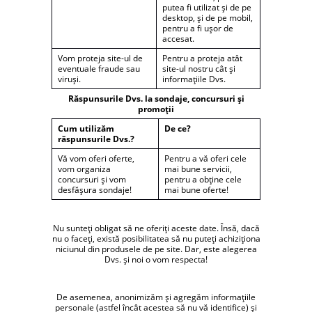
putea fi utilizat și de pe
desktop, și de pe mobil,
pentru a fi ușor de
accesat.
Vom proteja site-ul de
Pentru a proteja atât
eventuale fraude sau
site-ul nostru cât și
viruși.
informațiile Dvs.
Răspunsurile Dvs. la sondaje, concursuri și
promoții
Cum utilizăm
De ce?
răspunsurile Dvs.?
Vă vom oferi oferte,
Pentru a vă oferi cele
vom organiza
mai bune servicii,
concursuri și vom
pentru a obține cele
desfășura sondaje!
mai bune oferte!
Nu sunteți obligat să ne oferiți aceste date. Însă, dacă
nu o faceți, există posibilitatea să nu puteți achiziționa
niciunul din produsele de pe site. Dar, este alegerea
Dvs. și noi o vom respecta!
De asemenea, anonimizăm și agregăm informațiile
personale (astfel încât acestea să nu vă identifice) și