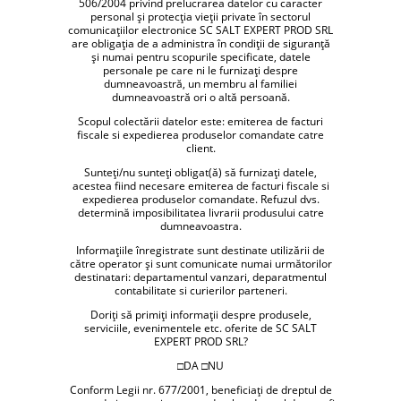
506/2004 privind prelucrarea datelor cu caracter
personal şi protecţia vieţii private în sectorul
comunicaţiilor electronice SC SALT EXPERT PROD SRL
are obligaţia de a administra în condiţii de siguranţă
şi numai pentru scopurile specificate, datele
personale pe care ni le furnizaţi despre
dumneavoastră, un membru al familiei
dumneavoastră ori o altă persoană.
Scopul colectării datelor este: emiterea de facturi
fiscale si expedierea produselor comandate catre
client.
Sunteţi/nu sunteţi obligat(ă) să furnizaţi datele,
acestea fiind necesare emiterea de facturi fiscale si
expedierea produselor comandate. Refuzul dvs.
determină imposibilitatea livrarii produsului catre
dumneavoastra.
Informaţiile înregistrate sunt destinate utilizării de
către operator şi sunt comunicate numai următorilor
destinatari: departamentul vanzari, deparatmentul
contabilitate si curierilor parteneri.
Doriţi să primiţi informaţii despre produsele,
serviciile, evenimentele etc. oferite de SC SALT
EXPERT PROD SRL?
□DA □NU
Conform Legii nr. 677/2001, beneficiaţi de dreptul de