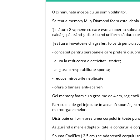
O zi minunata incepe cu un somn odihnitor.
Salteaua memory Mlily Diamond foam este ideala p
Țesătura Graphene cu care este acoperita salteaua 
caldă și păstrând și distribuind uniform căldura cor
Țesătura inovatoare din grafen, folosită pentru acop
- conceput pentru persoanele care preferă o supr
- ajuta la reducerea electricitatii statice;
- asigura o respirabilitate sporita;
- reduce mirosurile neplăcute;
- oferă o barieră anti-acarieni
Gel memory foam cu o grosime de 4 cm, reglează te
Particulele de gel injectate în această spumă și st
microorganismelor.
Distribuie uniform presiunea corpului in toate punct
Asigurând o mare adaptabilitate la contururile cor
Spuma CoolFlex ( 2.5 cm ) se adaptează corpului tă