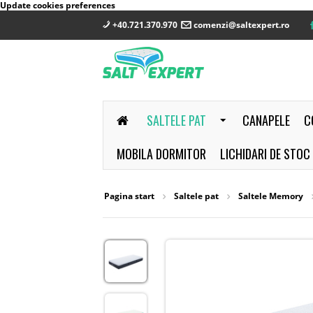
Update cookies preferences
+40.721.370.970
comenzi@saltexpert.ro
SALTELE PAT
CANAPELE
C
MOBILA DORMITOR
LICHIDARI DE STOC
Pagina start
Saltele pat
Saltele Memory