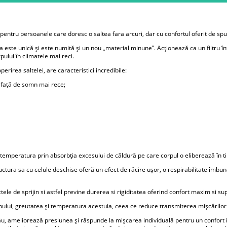
entru persoanele care doresc o saltea fara arcuri, dar cu confortul oferit de 
este unică și este numită și un nou „material minune”. Acționează ca un filtru î
pului în climatele mai reci.
erirea saltelei, are caracteristici incredibile:
afață de somn mai rece;
mperatura prin absorbția excesului de căldură pe care corpul o eliberează în t
ructura sa cu celule deschise oferă un efect de răcire ușor, o respirabilitate îmbu
ele de sprijin si astfel previne durerea si rigiditatea oferind confort maxim si su
pului, greutatea și temperatura acestuia, ceea ce reduce transmiterea mișcărilor
u, ameliorează presiunea și răspunde la mișcarea individuală pentru un confort ide