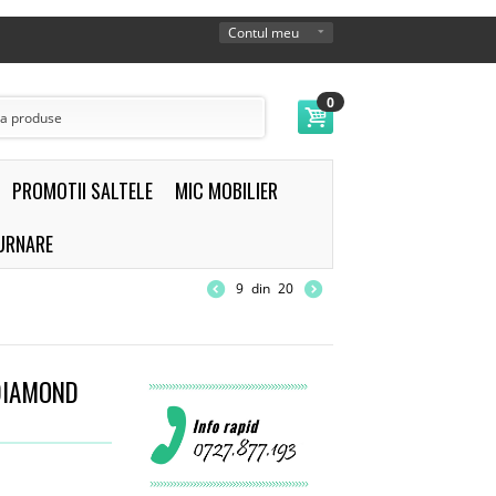
Contul meu
0
PROMOTII SALTELE
MIC MOBILIER
TURNARE
9
din
20
DIAMOND