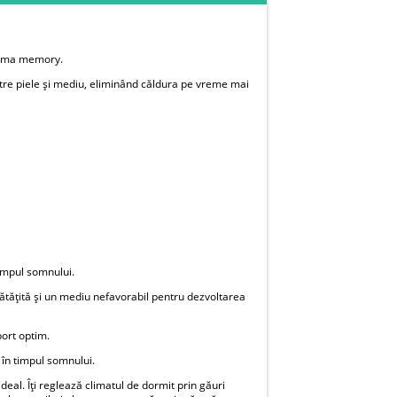
spuma memory.
ntre piele și mediu, eliminând căldura pe vreme mai
impul somnului.
nătățită și un mediu nefavorabil pentru dezvoltarea
port optim.
 în timpul somnului.
al. Îți reglează climatul de dormit prin găuri