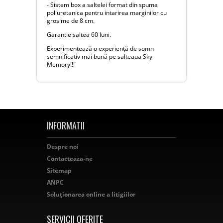
- Sistem box a saltelei format din spuma
poliuretanica pentru intarirea marginilor cu
grosime de 8 cm.
Garantie saltea 60 luni.
Experimentează o experiență de somn
semnificativ mai bună pe salteaua Sky
Memory!!!
INFORMATII
Despre noi
Contacteaza-ne
Sitemap
ANPC
Soluționarea online a litigiilor
SERVICII OFERITE