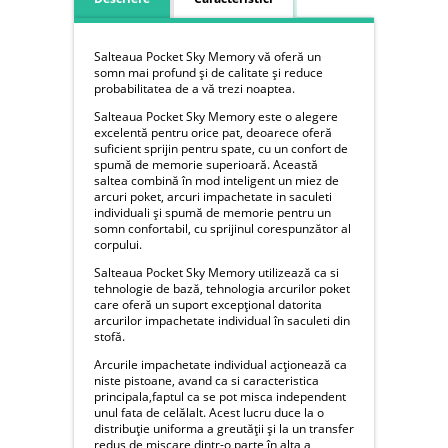
Salteaua Pocket Sky Memory vă oferă un
somn mai profund și de calitate și reduce
probabilitatea de a vă trezi noaptea.
Salteaua Pocket Sky Memory este o alegere
excelentă pentru orice pat, deoarece oferă
suficient sprijin pentru spate, cu un confort de
spumă de memorie superioară. Această
saltea combină în mod inteligent un miez de
arcuri poket, arcuri impachetate in saculeti
individuali și spumă de memorie pentru un
somn confortabil, cu sprijinul corespunzător al
corpului.
Salteaua Pocket Sky Memory utilizează ca si
tehnologie de bază, tehnologia arcurilor poket
care oferă un suport excepțional datorita
arcurilor impachetate individual în saculeti din
stofă.
Arcurile impachetate individual acționează ca
niste pistoane, avand ca si caracteristica
principala,faptul ca se pot misca independent
unul fata de celălalt. Acest lucru duce la o
distribuție uniforma a greutății și la un transfer
redus de mișcare dintr-o parte în alta a