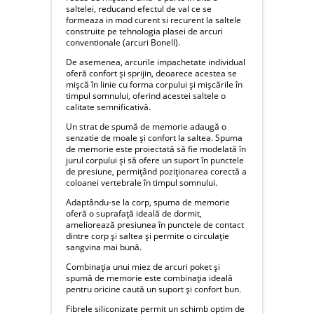
saltelei, reducand efectul de val ce se
formeaza in mod curent si recurent la saltele
construite pe tehnologia plasei de arcuri
conventionale (arcuri Bonell).
De asemenea, arcurile impachetate individual
oferă confort și sprijin, deoarece acestea se
mișcă în linie cu forma corpului și mișcările în
timpul somnului, oferind acestei saltele o
calitate semnificativă.
Un strat de spumă de memorie adaugă o
senzatie de moale și confort la saltea. Spuma
de memorie este proiectată să fie modelată în
jurul corpului și să ofere un suport în punctele
de presiune, permițând poziționarea corectă a
coloanei vertebrale în timpul somnului.
Adaptându-se la corp, spuma de memorie
oferă o suprafață ideală de dormit,
ameliorează presiunea în punctele de contact
dintre corp și saltea și permite o circulație
sangvina mai bună.
Combinația unui miez de arcuri poket și
spumă de memorie este combinația ideală
pentru oricine caută un suport și confort bun.
Fibrele siliconizate permit un schimb optim de