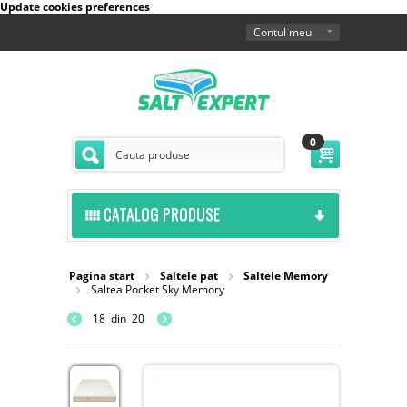
Update cookies preferences
Contul meu
0
CATALOG PRODUSE
Pagina start
Saltele pat
Saltele Memory
Saltea Pocket Sky Memory
18
din
20