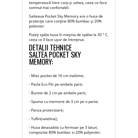
temperatură între corp și saltea, ceea ce face
somnul mai confortabil.
Salteaua Pocket Sky Memory are o husa de
protecție care conține 80% bumbac și 20%
poliester.
Puteți spăla husa în mașina de spălat la 30 ° C,
ceea ce îl face ușor de întreținut.
DETALII TEHNICE
SALTEA POCKET SKY
MEMORY:
- Miez pocket de 16 cm inaltime;
- Pasla Eco Filc pe ambele parti;
- Burete de 2 cm pe ambele parti;
- Spuma cu memorie de 3 cm pe o parte;
- Panza protectoare;
- Yuflin(vatelina);
- Husa detasabila cu fermoar pe 3 laturi,
compozitie 80% bumbac si 20% polyester;