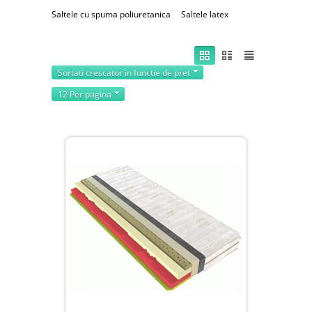
Saltele cu spuma poliuretanica
Saltele latex
Sortati crescator in functie de pret
12 Per pagina