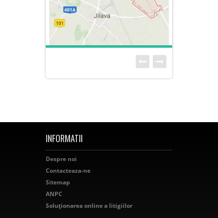
INFORMATII
Despre noi
Contacteaza-ne
Sitemap
ANPC
Soluționarea online a litigiilor