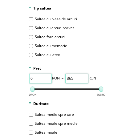
100x200 cm
Tip saltea
120x190 cm
Saltea cu plasa de arcuri
120x200 cm
Saltea cu arcuri pocket
130x190 cm
Saltea fara arcuri
130x200 cm
Saltea cu memorie
140x190 cm
Saltea cu latex
140x200 cm
150x190 cm
Pret
150x200 cm
RON –
RON
160x190 cm
160x200 cm
0RON
365RON
180x190 cm
Duritate
180x200 cm
Saltea medie spre tare
Saltea moale spre medie
Saltea moale