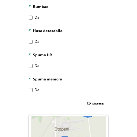
27 cm
Bumbac
30 cm
Da
Husa detasabila
Da
Spuma HR
Da
Spuma memory
Da
resetati