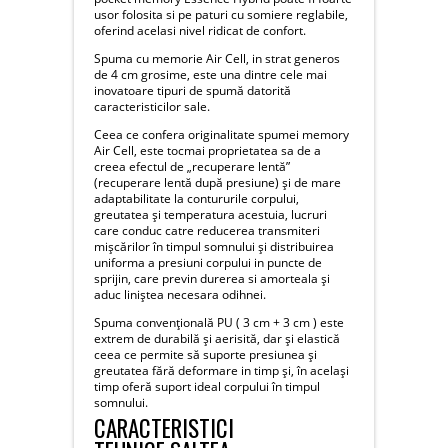
usor folosita si pe paturi cu somiere reglabile,
oferind acelasi nivel ridicat de confort.
Spuma cu memorie Air Cell, in strat generos
de 4 cm grosime, este una dintre cele mai
inovatoare tipuri de spumă datorită
caracteristicilor sale.
Ceea ce confera originalitate spumei memory
Air Cell, este tocmai proprietatea sa de a
creea efectul de „recuperare lentă”
(recuperare lentă după presiune) și de mare
adaptabilitate la contururile corpului,
greutatea și temperatura acestuia, lucruri
care conduc catre reducerea transmiteri
mișcărilor în timpul somnului și distribuirea
uniforma a presiuni corpului in puncte de
sprijin, care previn durerea si amorteala și
aduc liniștea necesara odihnei.
Spuma convențională PU ( 3 cm + 3 cm ) este
extrem de durabilă și aerisită, dar și elastică
ceea ce permite să suporte presiunea și
greutatea fără deformare in timp și, în același
timp oferă suport ideal corpului în timpul
somnului.
CARACTERISTICI