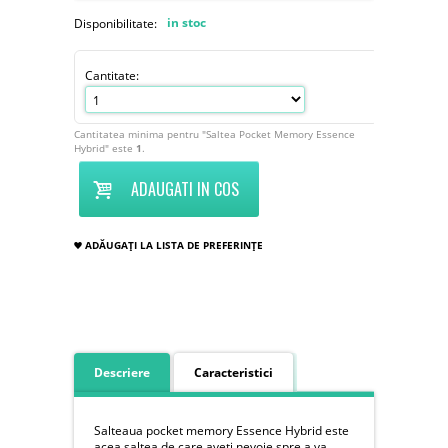
in stoc
Disponibilitate:
Cantitate:
Cantitatea minima pentru "Saltea Pocket Memory Essence
Hybrid" este
1
.
ADAUGATI IN COS
ADĂUGAȚI LA LISTA DE PREFERINȚE
Descriere
Caracteristici
Salteaua pocket memory Essence Hybrid este
acea saltea de care aveti nevoie spre a va