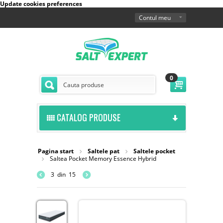
Update cookies preferences
Contul meu
0
CATALOG PRODUSE
Pagina start
Saltele pat
Saltele pocket
Saltea Pocket Memory Essence Hybrid
3
din
15