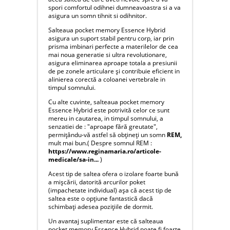
spori comfortul odihnei dumneavoastra si a va
asigura un somn tihnit si odihnitor.
Salteaua pocket memory Essence Hybrid
asigura un suport stabil pentru corp, iar prin
prisma imbinari perfecte a materilelor de cea
mai noua generatie si ultra revolutionare,
asigura eliminarea aproape totala a presiunii
de pe zonele articulare și contribuie eficient in
alinierea corectă a coloanei vertebrale in
timpul somnului.
Cu alte cuvinte, salteaua pocket memory
Essence Hybrid este potrivită celor ce sunt
mereu in cautarea, in timpul somnului, a
senzatiei de : "aproape fără greutate",
permițându-vă astfel să obțineți un somn
REM,
mult mai bun.( Despre somnul REM :
https://www.reginamaria.ro/articole-
medicale/sa-in...
)
Acest tip de saltea ofera o izolare foarte bună
a mișcării, datorită arcurilor poket
(impachetate individual) așa că acest tip de
saltea este o opțiune fantastică dacă
schimbați adesea pozițiile de dormit.
Un avantaj suplimentar este că salteaua
pocket memory Essence Hybrid poate fi foarte