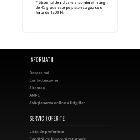
* Sistemul de ridicare al somierei in unghi
de 45 grade este pe piston cu gaz cu o
forta de 1200 N;
INFORMATII
Despre noi
Contacteaza-ne
Sitemap
ANPC
Soluționarea online a litigiilor
SERVICII OFERITE
Lista de preferinte
Conditii de livrare si returnare