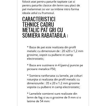
folosit atat pentru paturile tapitate cat si
pentru paturile clasice din lemn sau placi de
pal melaminat ce vor sa imbine intro forma
ideala utilul cu frumosul.
CARACTERISTICI
TEHNICE CADRU
METALIC PAT GRI CU
SOMIERA RABATABILA :
* Baza de pat este realizata din profil
metalic cu dimensiuni de : 20 x20 x 1,2 mm
grosime, vopsit cu pulbere in camp
electrostatic;
* Baza are sustinere in 4 (patru) puncte pe
picioare metalice F50;
* Somiera ranforsata cu lamele, pe colturi
rotunjita si realizata din profil metalic cu
dimensiunile : 35 x 20 x 1.2 mm grosime
vopsita cu pulbere in camp electrostatic;
* Lamelele somierei sunt realizate din
lemn de fag si au o grosime de 9 mm si o
latime de 54 mm: