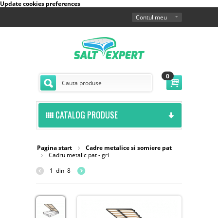
Update cookies preferences
Contul meu
0
CATALOG PRODUSE
Pagina start
Cadre metalice si somiere pat
Cadru metalic pat - gri
1
din
8