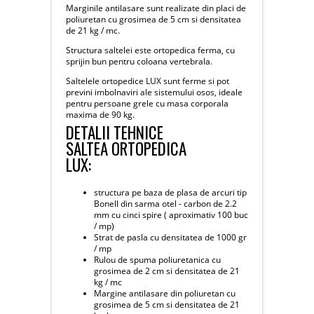
Marginile antilasare sunt realizate din placi de
poliuretan cu grosimea de 5 cm si densitatea
de 21 kg / mc.
Structura saltelei este ortopedica ferma, cu
sprijin bun pentru coloana vertebrala.
Saltelele ortopedice LUX sunt ferme si pot
previni imbolnaviri ale sistemului osos, ideale
pentru persoane grele cu masa corporala
maxima de 90 kg.
DETALII TEHNICE
SALTEA ORTOPEDICA
LUX:
structura pe baza de plasa de arcuri tip
Bonell din sarma otel - carbon de 2.2
mm cu cinci spire ( aproximativ 100 buc
/ mp)
Strat de pasla cu densitatea de 1000 gr
/ mp
Rulou de spuma poliuretanica cu
grosimea de 2 cm si densitatea de 21
kg / mc
Margine antilasare din poliuretan cu
grosimea de 5 cm si densitatea de 21