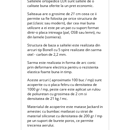
Saltelele ortopedice LUX sunt saltele de o
calitate buna oferite la un pret economic.
Salteaua are o grosime de
21
cm ceea ce ii
permite sa fie folosita pe orice structura de
pat (clasic sau modern), dar cea mai buna
utilizare a ei este pe un pat cu suport format
dintr-o placa intreaga (pal, OSB sau lemn), nu
din lamele (somiera).
Structura de baza a saltelei este realizata din
arcuri tip Bonell cu 5 spire realizate din sarma
otel - carbon de 2,2 mm.
Sarma este realizata in forma de arc conic
prin deformare electrica pentru o rezistenta
elastica foarte buna in timp.
Aceste arcuri ( aproximativ 100 buc / mp) sunt
acoperite cu o placa feltru cu densitatea de
1000 gr / mp, peste care este aplicat un rulou
de poliuretan cu grosimea de 2 cm si
densitatea de 21 kg / mc.
Materialul de acoperire este matase Jackard in
amestec cu bumbac matlasat cu strat de
material siliconat cu densitatea de 200 gr / mp
pe un suport de burete poros, ce permite
trecerea aerului.