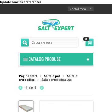
Update cookies preferences
Contul meu
0
CATALOG PRODUSE
Pagina start
Saltele pat
Saltele
ortopedice
Saltea ortopedica Lux
4
din
6