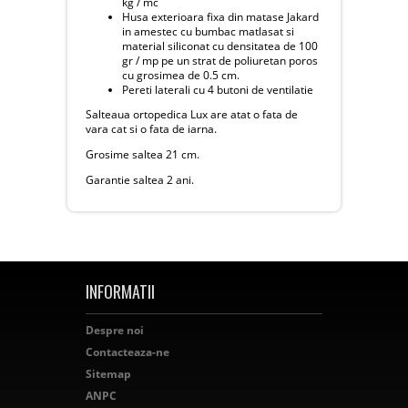
kg / mc
Husa exterioara fixa din matase Jakard
in amestec cu bumbac matlasat si
material siliconat cu densitatea de 100
gr / mp pe un strat de poliuretan poros
cu grosimea de 0.5 cm.
Pereti laterali cu 4 butoni de ventilatie
Salteaua ortopedica Lux are atat o fata de
vara cat si o fata de iarna.
Grosime saltea 21 cm.
Garantie saltea 2 ani.
INFORMATII
Despre noi
Contacteaza-ne
Sitemap
ANPC